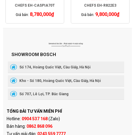
CHEFS EH-CASPIA70T
CHEFS EH-R822E3
8,780,000
₫
9,800,000
₫
Giá bán:
Giá bán:
SHOWROOM BOSCH
Số 174, Hoàng Quốc Việt, Cầu Giấy, Hà Nội
Kho - Số 180, Hoàng Quốc Việt, Cầu Giấy, Hà Nội
Số 707, Lê Lợi, TP. Bắc Giang
TỔNG ĐÀI TƯ VẤN MIỄN PHÍ
Hotline:
0904 537 168
(Zalo)
Bán hàng:
0862 868 096
Tư vấn giải đáp:
0243 559 7777