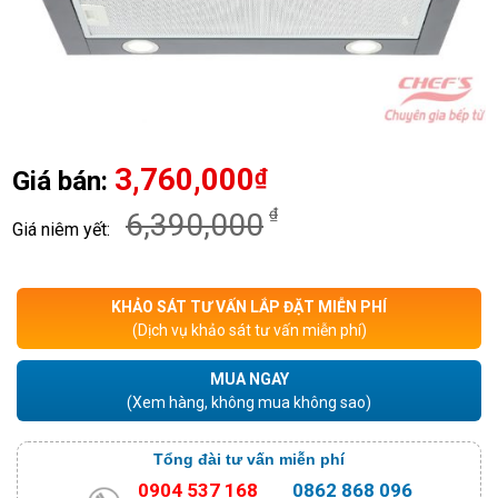
3,760,000
₫
Giá bán:
₫
6,390,000
Giá niêm yết:
KHẢO SÁT TƯ VẤN LẮP ĐẶT MIỄN PHÍ
(Dịch vụ khảo sát tư vấn miễn phí)
MUA NGAY
(Xem hàng, không mua không sao)
Tổng đài tư vấn miễn phí
0904 537 168
0862 868 096