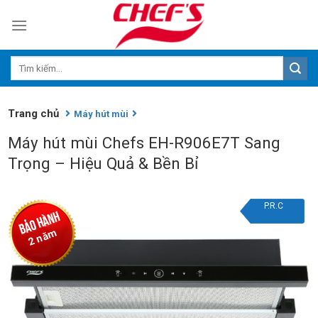
Skip
to
content
Trang chủ
Máy hút mùi
Máy hút mùi Chefs EH-R906E7T Sang
Trọng – Hiệu Quả & Bền Bỉ
P.R.C
2 năm