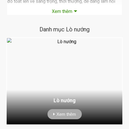
đó toát lên vẻ sang trọng, thời thượng, dễ dàng làm nổi
bật không gian bếp của bạn.
Xem thêm
Còn chần chừ gì nữa mà không kéo xuống phía dưới để
lựa chọn một sản phẩm
lò nướng Chefs
ưng ý phải
Danh mục Lò nướng
không nào? Hãy nhanh tay lựa chọn để làm cho công việc
nội trợ trở nên dễ dàng hơn và làm nổi bật thêm căn bếp
của Bạn nhé.
Lò nướng
Xem thêm