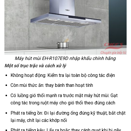
Máy hút mùi EH-R107E9D
nhập khẩu chính hãng
Một số trục trặc và cách xử lý
Không hoạt động: Kiểm tra lại toàn bộ công tác điện
Còn mùi thức ăn: thay bánh than hoạt tính
Có luồng gió thổi mạnh ra trước mặt máy hút mùi: Gạt
công tác trong ruột máy cho gió thổi theo đúng cách
Phát ra tiếng ồn: Đi lại đường ống đúng kỹ thuật, bắt chặt
lại máy, chít lại các khớp nối
Phát ra tiếng kêu: Lấy ra hoặc thay cánh quạt khi bị gãy