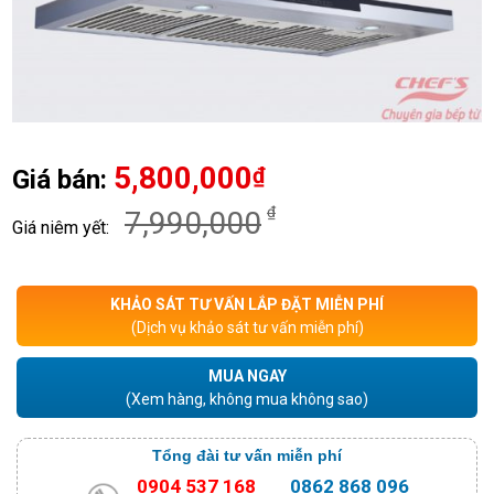
5,800,000
₫
Giá bán:
₫
7,990,000
Giá niêm yết:
KHẢO SÁT TƯ VẤN LẮP ĐẶT MIỄN PHÍ
(Dịch vụ khảo sát tư vấn miễn phí)
MUA NGAY
(Xem hàng, không mua không sao)
Tổng đài tư vấn miễn phí
0904 537 168
0862 868 096