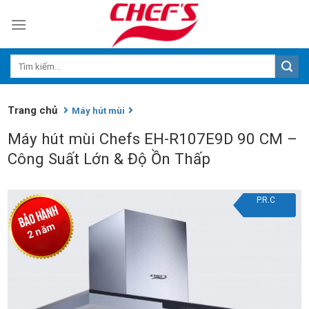
Skip
to
content
Trang chủ
Máy hút mùi
Máy hút mùi Chefs EH-R107E9D 90 CM –
Công Suất Lớn & Độ Ồn Thấp
P.R.C
2 năm